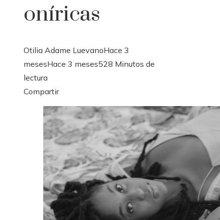
oníricas
Otilia Adame Luevano
Hace 3
meses
Hace 3 meses
52
8 Minutos de
lectura
Facebook
Twitter
LinkedIn
Pinterest
Stumbleupon
Email
Compartir