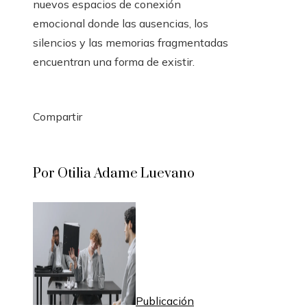
nuevos espacios de conexión
emocional donde las ausencias, los
silencios y las memorias fragmentadas
encuentran una forma de existir.
Compartir
Facebook
Twitter
LinkedIn
Pinterest
Stumbleupon
Email
Por Otilia Adame Luevano
Publicación