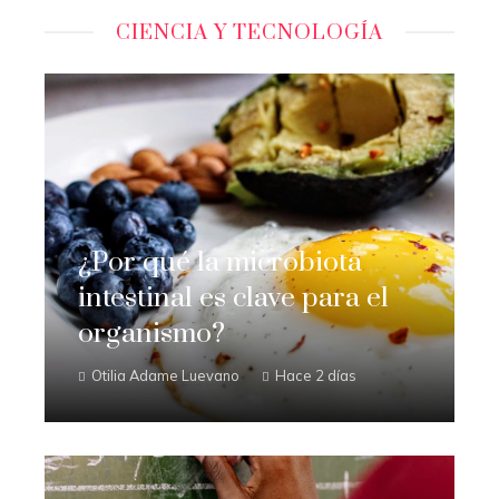
CIENCIA Y TECNOLOGÍA
¿Por qué la microbiota
intestinal es clave para el
organismo?
Otilia Adame Luevano
Hace 2 días