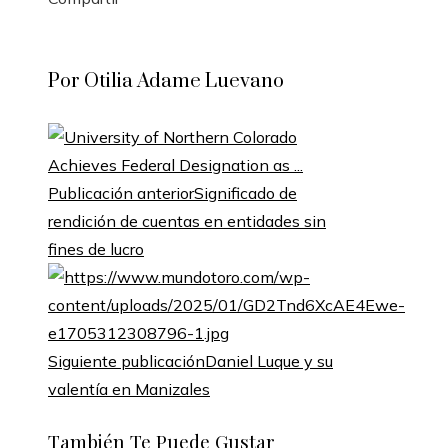
Facebook
Twitter
LinkedIn
Pinterest
Stumbleupon
Email
Por Otilia Adame Luevano
Publicación anterior
Significado de
rendición de cuentas en entidades sin
fines de lucro
Siguiente publicación
Daniel Luque y su
valentía en Manizales
También Te Puede Gustar