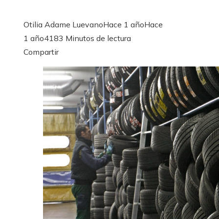
Otilia Adame Luevano
Hace 1 año
Hace
1 año
418
3 Minutos de lectura
Facebook
Twitter
LinkedIn
Pinterest
Stumbleupon
Email
Compartir