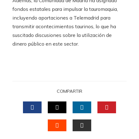
Además, la Comunidad de Madrid ha asignado
fondos estatales para impulsar la tauromaquia,
incluyendo aportaciones a Telemadrid para
transmitir acontecimientos taurinos, lo que ha
suscitado discusiones sobre la utilización de
dinero público en este sector.
COMPARTIR
FACEBOOK
TWITTER
LINKEDIN
PINTERES
STUMBLEUPON
EMAIL