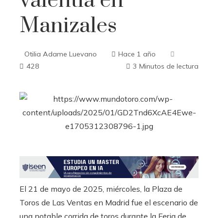
valentía en
Manizales
Otilia Adame Luevano
Hace 1 año
428
3 Minutos de lectura
ebook
ter
edIn
El 21 de mayo de 2025, miércoles, la Plaza de
erest
Toros de Las Ventas en Madrid fue el escenario de
una notable corrida de toros durante la Feria de