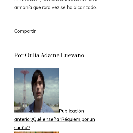
armonía que rara vez se ha alcanzado.
Compartir
Facebook
Twitter
LinkedIn
Pinterest
Stumbleupon
Email
Por Otilia Adame Luevano
Publicación
anterior
¿Qué enseña ‘Réquiem por un
sueño’?