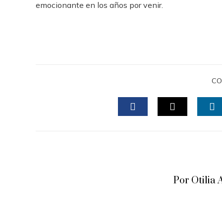
emocionante en los años por venir.
CO
FACEBOOK
TWITTER
L
Por Otili