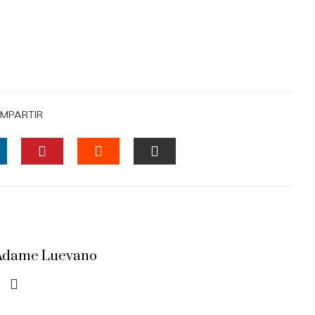
MPARTIR
INKEDIN
PINTEREST
STUMBLEUPON
EMAIL
a Adame Luevano