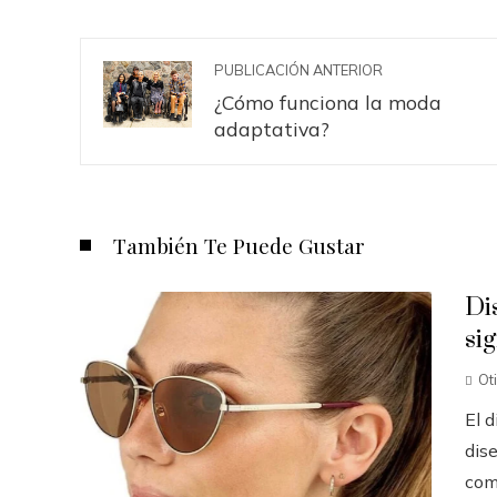
PUBLICACIÓN ANTERIOR
¿Cómo funciona la moda
adaptativa?
También Te Puede Gustar
Di
si
Ot
El 
dis
com