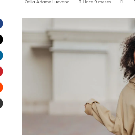
Otilia Adame Luevano
Hace 9 meses
Facebook
witter
inkedIn
interest
Stumbleupon
Email
r