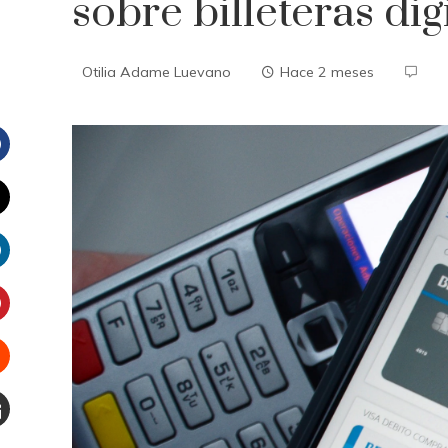
sobre billeteras dig
Otilia Adame Luevano
Hace 2 meses
Facebook
witter
inkedIn
interest
Stumbleupon
Email