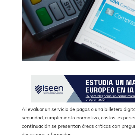
r
Al evaluar un servicio de pagos o una billetera digi
seguridad, cumplimiento normativo, costos, experien
continuación se presentan áreas críticas con preg
decisiones informadas.