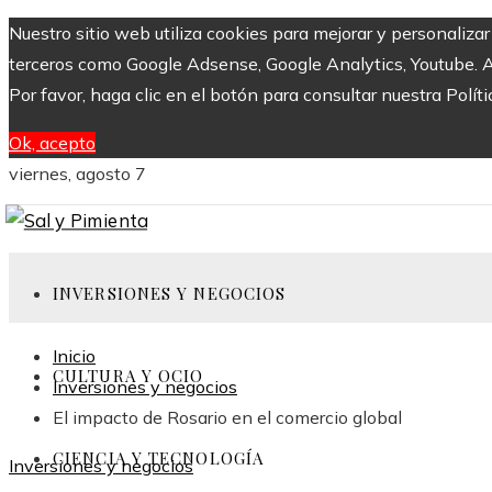
Nuestro sitio web utiliza cookies para mejorar y personaliza
terceros como Google Adsense, Google Analytics, Youtube. Al 
Por favor, haga clic en el botón para consultar nuestra Políti
Ok, acepto
viernes, agosto 7
INVERSIONES Y NEGOCIOS
Inicio
CULTURA Y OCIO
Inversiones y negocios
El impacto de Rosario en el comercio global
CIENCIA Y TECNOLOGÍA
Inversiones y negocios