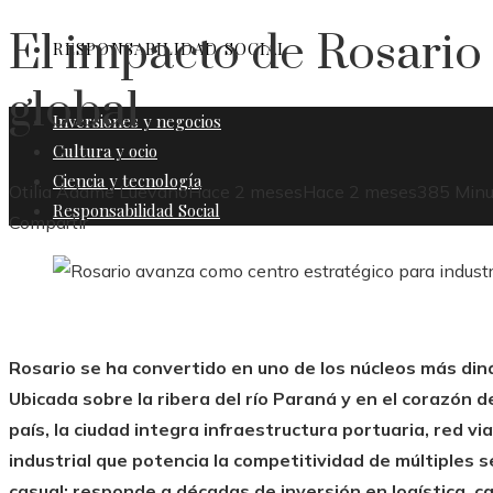
El impacto de Rosario
RESPONSABILIDAD SOCIAL
global
Inversiones y negocios
Cultura y ocio
Ciencia y tecnología
Otilia Adame Luevano
Hace 2 meses
Hace 2 meses
38
5 Minu
Responsabilidad Social
Facebook
Twitter
LinkedIn
Pinterest
Stumbleupon
Email
Compartir
Rosario se ha convertido en uno de los núcleos más din
Ubicada sobre la ribera del río Paraná y en el corazón 
país, la ciudad integra infraestructura portuaria, red vi
industrial que potencia la competitividad de múltiples 
casual: responde a décadas de inversión en logística, ca