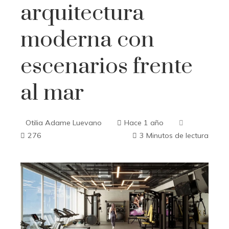
arquitectura
moderna con
escenarios frente
al mar
Otilia Adame Luevano
Hace 1 año
276
3 Minutos de lectura
ebook
ter