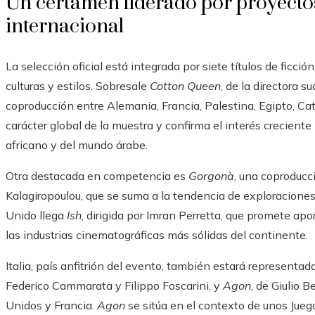
Un certamen liderado por proyect
internacional
La selección oficial está integrada por siete títulos de ficc
culturas y estilos. Sobresale
Cotton Queen
, de la directora
coproducción entre Alemania, Francia, Palestina, Egipto, Cat
carácter global de la muestra y confirma el interés crecient
africano y del mundo árabe.
Otra destacada en competencia es
Gorgonà
, una coproducci
Kalagiropoulou, que se suma a la tendencia de exploraciones
Unido llega
Ish
, dirigida por Imran Perretta, que promete a
las industrias cinematográficas más sólidas del continente.
Italia, país anfitrión del evento, también estará representa
Federico Cammarata y Filippo Foscarini, y
Agon
, de Giulio 
Unidos y Francia.
Agon
se sitúa en el contexto de unos Juego