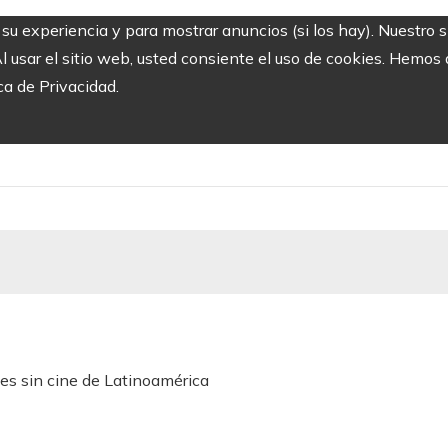
r su experiencia y para mostrar anuncios (si los hay). Nuestro 
usar el sitio web, usted consiente el uso de cookies. Hemos a
ca de Privacidad.
es sin cine de Latinoamérica