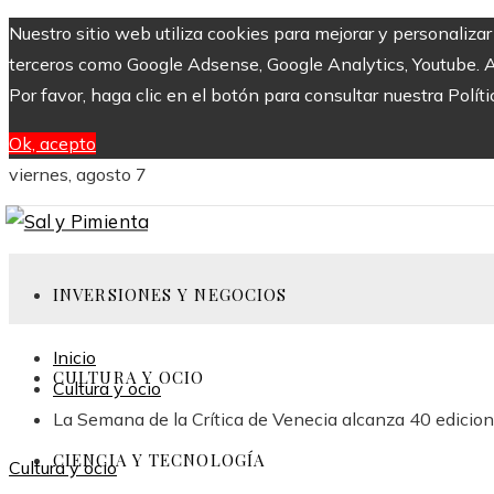
Nuestro sitio web utiliza cookies para mejorar y personaliza
terceros como Google Adsense, Google Analytics, Youtube. Al 
Por favor, haga clic en el botón para consultar nuestra Políti
Ok, acepto
viernes, agosto 7
INVERSIONES Y NEGOCIOS
Inicio
CULTURA Y OCIO
Cultura y ocio
La Semana de la Crítica de Venecia alcanza 40 edicion
CIENCIA Y TECNOLOGÍA
Cultura y ocio