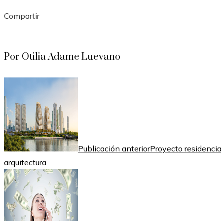
Compartir
Facebook
Twitter
LinkedIn
Pinterest
Stumbleupon
Email
Por Otilia Adame Luevano
Publicación anterior
Proyecto residenci
arquitectura