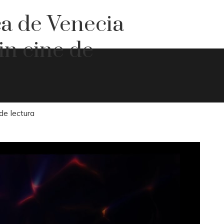
ca de Venecia
in cine de
de lectura