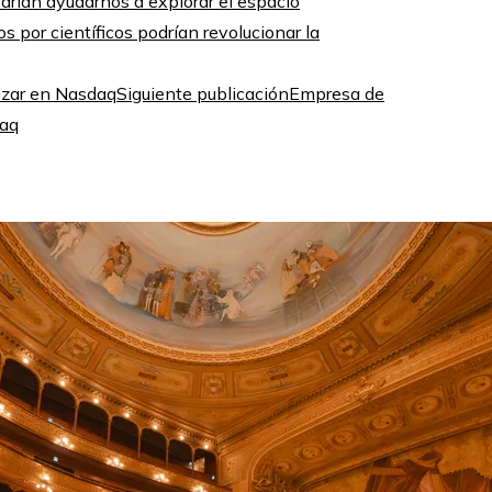
s por científicos podrían revolucionar la
Siguiente publicación
Empresa de
daq