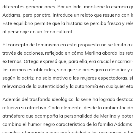
diferentes generaciones. Por un lado, mantiene la esencia gót
Addams, pero por otro, introduce un relato que resuena con l
Este equilibrio permite que la historia se perciba fresca y re
al personaje en un ícono cultural.
El concepto de feminismo en esta propuesta no se limita a e
través de acciones, reflejado en cómo Merlina aborda los re
externas. Ortega expresó que, para ella, era crucial encarna
las normas establecidas, sino que se arriesgara a desafiar y 
según la actriz, no solo motiva a las mujeres espectadoras, 
relevancia de la autenticidad y la autonomía en cualquier eta
Además del trasfondo ideológico, la serie ha logrado destacar
refuerza su atractivo. Cada elemento, desde la ambientación 
atmósfera que acompaña la personalidad de Merlina y potencia
combina el humor negro característico de la familia Addams
sociales, otorgando mayor profundidad a los personajes y fav