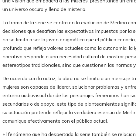
una visión que empodera a las mujeres, presentando un en
un universo oscuro y lleno de misterio.
La trama de la serie se centra en la evolución de Merlina co
decisiones que desafían las expectativas impuestas por la s
no se limita a ser la joven enigmática que el público conocía
profundo que refleja valores actuales como la autonomía, la i
narrativo responde a una necesidad cultural de mostrar pe
estereotipos tradicionales, sino que cuestionen las normas 
De acuerdo con la actriz, la obra no se limita a un mensaje tr
mujeres son capaces de liderar, solucionar problemas y enfre
entorno audiovisual donde los personajes femeninos han sid
secundarios o de apoyo, este tipo de planteamientos signifi
su actuación pretende reflejar la verdadera esencia de Merli
comunique efectivamente con el público actual.
El fenómeno que ha despertado la serie también se relacio