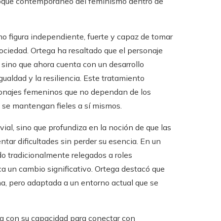
foque contemporáneo del feminismo dentro de
mo figura independiente, fuerte y capaz de tomar
ociedad. Ortega ha resaltado que el personaje
, sino que ahora cuenta con un desarrollo
gualdad y la resiliencia. Este tratamiento
rsonajes femeninos que no dependan de los
y se mantengan fieles a sí mismos.
ivial, sino que profundiza en la noción de que las
ntar dificultades sin perder su esencia. En un
o tradicionalmente relegados a roles
ca un cambio significativo. Ortega destacó que
na, pero adaptada a un entorno actual que se
na con su capacidad para conectar con