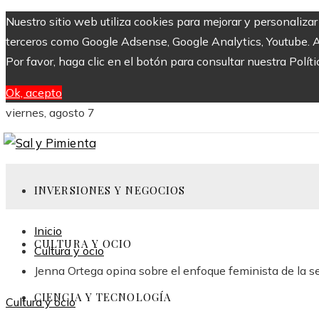
Nuestro sitio web utiliza cookies para mejorar y personaliza
terceros como Google Adsense, Google Analytics, Youtube. Al 
Por favor, haga clic en el botón para consultar nuestra Políti
Ok, acepto
viernes, agosto 7
INVERSIONES Y NEGOCIOS
Inicio
CULTURA Y OCIO
Cultura y ocio
Jenna Ortega opina sobre el enfoque feminista de la ser
CIENCIA Y TECNOLOGÍA
Cultura y ocio