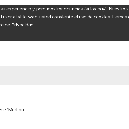
r su experiencia y para mostrar anuncios (si los hay). Nuestro 
usar el sitio web, usted consiente el uso de cookies. Hemos a
ca de Privacidad.
ie ‘Merlina’