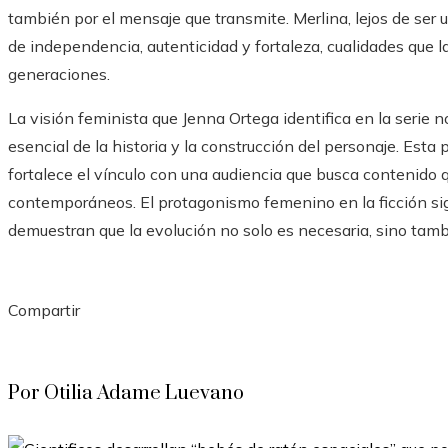
también por el mensaje que transmite. Merlina, lejos de ser
de independencia, autenticidad y fortaleza, cualidades que l
generaciones.
La visión feminista que Jenna Ortega identifica en la serie 
esencial de la historia y la construcción del personaje. Esta
fortalece el vínculo con una audiencia que busca contenido q
contemporáneos. El protagonismo femenino en la ficción s
demuestran que la evolución no solo es necesaria, sino tambi
Compartir
Facebook
Twitter
LinkedIn
Pinterest
Stumbleupon
Email
Por Otilia Adame Luevano