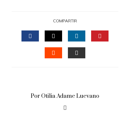
COMPARTIR
FACEBOOK
TWITTER
LINKEDIN
PINTERES
STUMBLEUPON
EMAIL
Por Otilia Adame Luevano