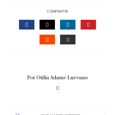
COMPARTIR
FACEBOOK
TWITTER
LINKEDIN
PINTERES
STUMBLEUPON
EMAIL
Por Otilia Adame Luevano