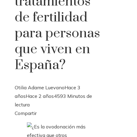
tratamientos
de fertilidad
para personas
que viven en
España?
Otilia Adame Luevano
Hace 3
años
Hace 2 años
459
3 Minutos de
lectura
Facebook
Twitter
LinkedIn
Pinterest
Stumbleupon
Email
Compartir