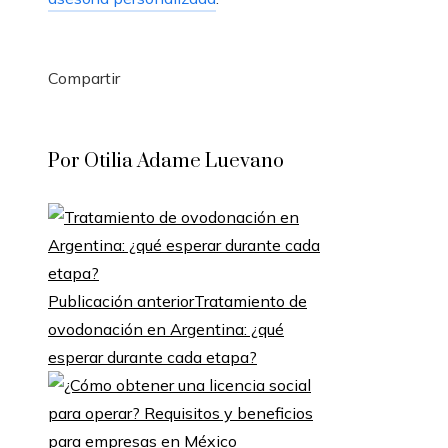
Compartir
Facebook
Twitter
LinkedIn
Pinterest
Stumbleupon
Email
Por Otilia Adame Luevano
Publicación anterior
Tratamiento de
ovodonación en Argentina: ¿qué
esperar durante cada etapa?