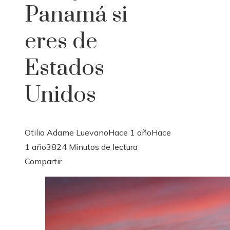
Panamá si
eres de
Estados
Unidos
Otilia Adame Luevano
Hace 1 año
Hace
1 año
382
4 Minutos de lectura
Facebook
Twitter
LinkedIn
Pinterest
Stumbleupon
Email
Compartir