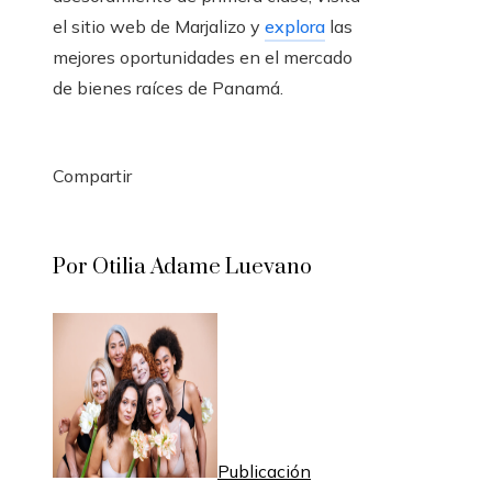
el sitio web de Marjalizo y
explora
las
mejores oportunidades en el mercado
de bienes raíces de Panamá.
Compartir
Facebook
Twitter
LinkedIn
Pinterest
Stumbleupon
Email
Por Otilia Adame Luevano
Publicación