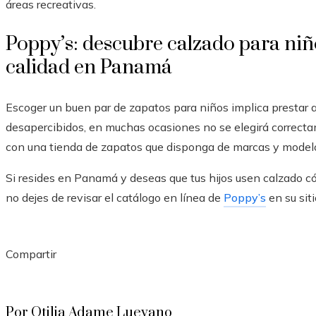
áreas recreativas.
Poppy’s: descubre calzado para niños
calidad en Panamá
Escoger un buen par de zapatos para niños implica prestar at
desapercibidos, en muchas ocasiones no se elegirá correcta
con una tienda de zapatos que disponga de marcas y modelo d
Si resides en Panamá y deseas que tus hijos usen calzado c
no dejes de revisar el catálogo en línea de
Poppy’s
en su sit
Compartir
Facebook
Twitter
LinkedIn
Pinterest
Stumbleupon
Email
Por Otilia Adame Luevano