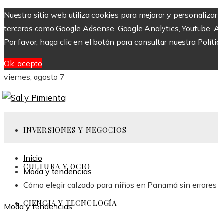
Nuestro sitio web utiliza cookies para mejorar y personaliza
terceros como Google Adsense, Google Analytics, Youtube. Al 
Por favor, haga clic en el botón para consultar nuestra Políti
Ok, acepto
viernes, agosto 7
INVERSIONES Y NEGOCIOS
Inicio
CULTURA Y OCIO
Moda y tendencias
Cómo elegir calzado para niños en Panamá sin errores
CIENCIA Y TECNOLOGÍA
Moda y tendencias