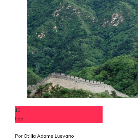
13
Feb
Por
Otilia Adame Luevano