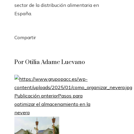
sector de la distribución alimentaria en
España.
Compartir
Facebook
Twitter
LinkedIn
Pinterest
Stumbleupon
Email
Por Otilia Adame Luevano
Publicación anterior
Pasos para
optimizar el almacenamiento en la
nevera