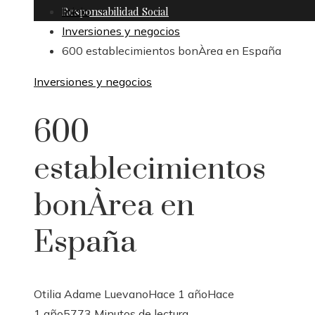
Responsabilidad Social
Inicio
Inversiones y negocios
600 establecimientos bonÀrea en España
Inversiones y negocios
600
establecimientos
bonÀrea en
España
Otilia Adame Luevano
Hace 1 año
Hace
1 año
577
3 Minutos de lectura