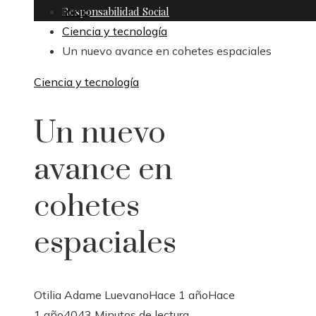
Responsabilidad Social
Inicio
Ciencia y tecnología
Un nuevo avance en cohetes espaciales
Ciencia y tecnología
Un nuevo
avance en
cohetes
espaciales
Otilia Adame Luevano
Hace 1 año
Hace
1 año
404
3 Minutos de lectura