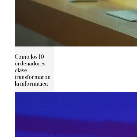
Cómo los 10
ordenadores
clave
transformaron
la informática