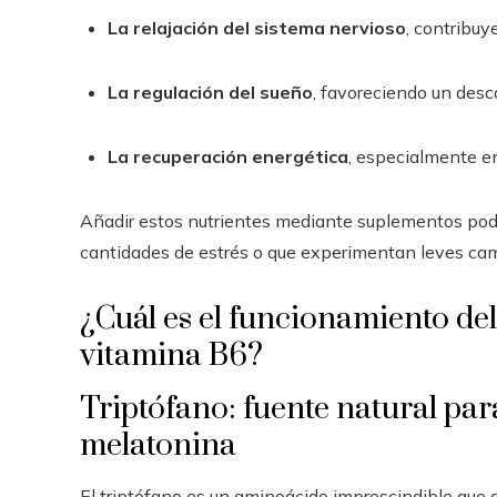
La relajación del sistema nervioso
, contribuy
La regulación del sueño
, favoreciendo un des
La recuperación energética
, especialmente e
Añadir estos nutrientes mediante suplementos podr
cantidades de estrés o que experimentan leves ca
¿Cuál es el funcionamiento del
vitamina B6?
Triptófano: fuente natural par
melatonina
El triptófano es un aminoácido imprescindible que