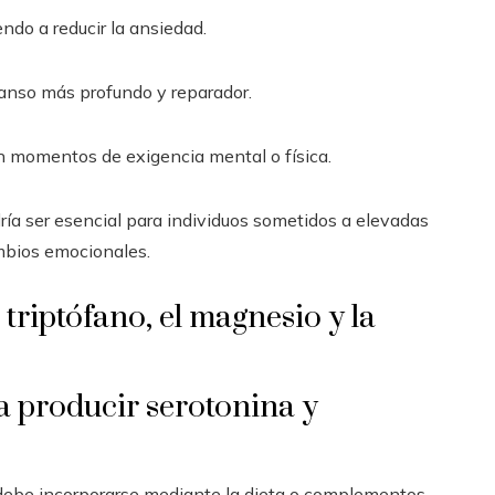
endo a reducir la ansiedad.
canso más profundo y reparador.
n momentos de exigencia mental o física.
ía ser esencial para individuos sometidos a elevadas
mbios emocionales.
 triptófano, el magnesio y la
a producir serotonina y
 debe incorporarse mediante la dieta o complementos,