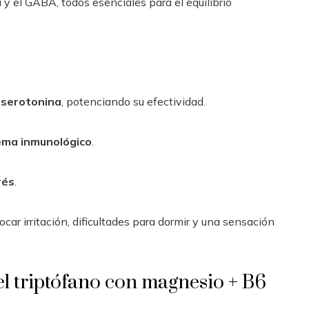
y el GABA, todos esenciales para el equilibrio
n serotonina
, potenciando su efectividad.
tema inmunológico
.
rés
.
car irritación, dificultades para dormir y una sensación
l triptófano con magnesio + B6