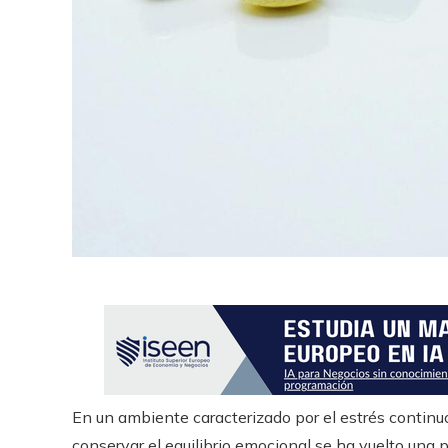
r
En un ambiente caracterizado por el estrés continu
conservar el equilibrio emocional se ha vuelto una p