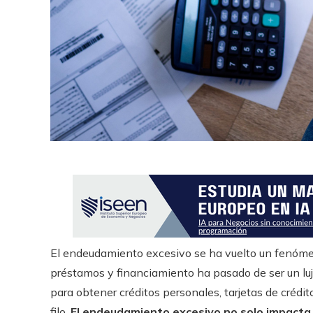
r
El endeudamiento excesivo se ha vuelto un fenóm
préstamos y financiamiento ha pasado de ser un lujo
para obtener créditos personales, tarjetas de crédi
filo.
El endeudamiento excesivo no solo impacta 