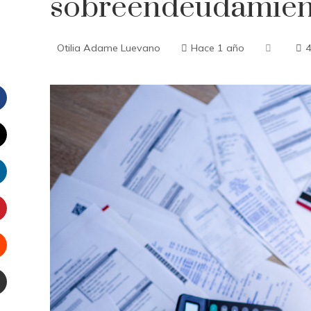
sobreendeudamien
Otilia Adame Luevano
Hace 1 año
Facebook
witter
inkedIn
interest
Stumbleupon
Email