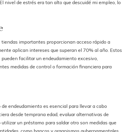
El nivel de estrés era tan alto que descuidé mi empleo, lo
e
de tiendas importantes proporcionan acceso rápido a
mente aplican intereses que superan el 70% al año. Estos
a, pueden facilitar un endeudamiento excesivo,
ntes medidas de control o formación financiera para
o de endeudamiento es esencial para llevar a cabo
ciera desde temprana edad, evaluar alternativas de
o utilizar un préstamo para saldar otro son medidas que
 entidades, como bancos y organismos gubernamentales,