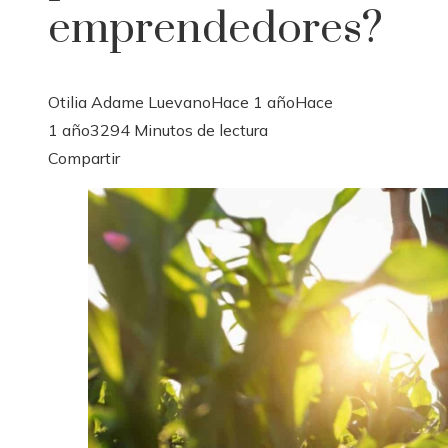
emprendedores?
Otilia Adame Luevano
Hace 1 año
Hace
1 año
329
4 Minutos de lectura
Facebook
Twitter
LinkedIn
Pinterest
Stumbleupon
Email
Compartir