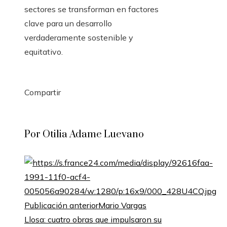
sectores se transforman en factores
clave para un desarrollo
verdaderamente sostenible y
equitativo.
Compartir
Facebook
Twitter
LinkedIn
Pinterest
Stumbleupon
Email
Por Otilia Adame Luevano
Publicación anterior
Mario Vargas
Llosa: cuatro obras que impulsaron su