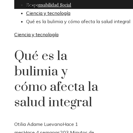
Responsabilidad Social
Inicio
Ciencia y tecnología
Qué es la bulimia y cómo afecta la salud integral
Ciencia y tecnología
Qué es la
bulimia y
cómo afecta la
salud integral
Otilia Adame Luevano
Hace 1
mes
Hace 4 semanas
20
3 Minutos de