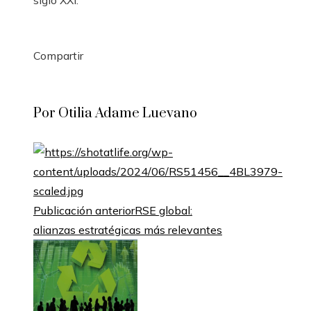
siglo XXI.
Compartir
Facebook
Twitter
LinkedIn
Pinterest
Stumbleupon
Email
Por Otilia Adame Luevano
Publicación anterior
RSE global:
alianzas estratégicas más relevantes