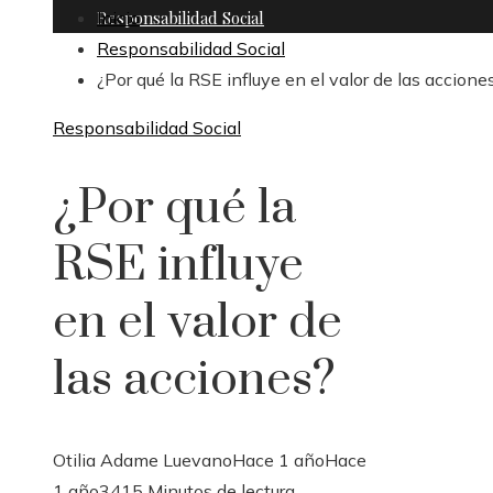
Responsabilidad Social
Inicio
Responsabilidad Social
¿Por qué la RSE influye en el valor de las accione
Responsabilidad Social
¿Por qué la
RSE influye
en el valor de
las acciones?
Otilia Adame Luevano
Hace 1 año
Hace
1 año
341
5 Minutos de lectura