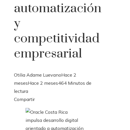
automatización
y
competitividad
empresarial
Otilia Adame Luevano
Hace 2
meses
Hace 2 meses
46
4 Minutos de
lectura
Facebook
Twitter
LinkedIn
Pinterest
Stumbleupon
Email
Compartir