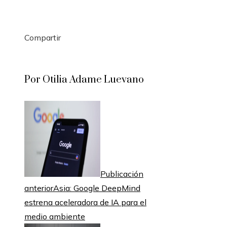
Compartir
Facebook
Twitter
LinkedIn
Pinterest
Stumbleupon
Email
Por Otilia Adame Luevano
Publicación
anterior
Asia: Google DeepMind
estrena aceleradora de IA para el
medio ambiente