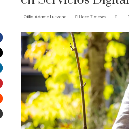
en Servicios Digita
Otilia Adame Luevano
Hace 7 meses
Facebook
witter
inkedIn
interest
Stumbleupon
Email