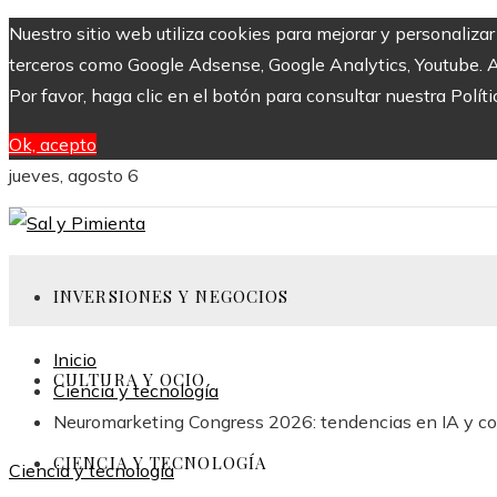
Nuestro sitio web utiliza cookies para mejorar y personaliza
terceros como Google Adsense, Google Analytics, Youtube. Al 
Por favor, haga clic en el botón para consultar nuestra Políti
Ok, acepto
jueves, agosto 6
INVERSIONES Y NEGOCIOS
Inicio
CULTURA Y OCIO
Ciencia y tecnología
Neuromarketing Congress 2026: tendencias en IA y c
CIENCIA Y TECNOLOGÍA
Ciencia y tecnología