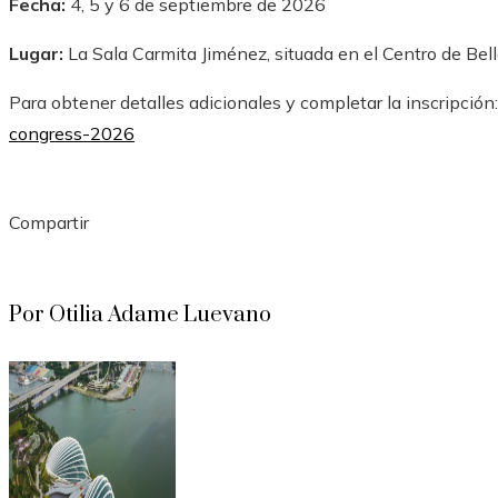
Fecha:
4, 5 y 6 de septiembre de 2026
Lugar:
La Sala Carmita Jiménez, situada en el Centro de Bell
Para obtener detalles adicionales y completar la inscripción
congress-2026
Compartir
Facebook
Twitter
LinkedIn
Pinterest
Stumbleupon
Email
Por Otilia Adame Luevano