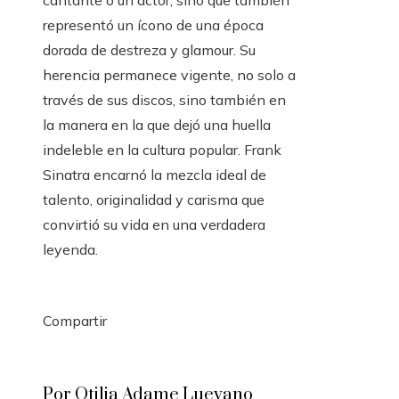
cantante o un actor, sino que también
representó un ícono de una época
dorada de destreza y glamour. Su
herencia permanece vigente, no solo a
través de sus discos, sino también en
la manera en la que dejó una huella
indeleble en la cultura popular. Frank
Sinatra encarnó la mezcla ideal de
talento, originalidad y carisma que
convirtió su vida en una verdadera
leyenda.
Compartir
Facebook
Twitter
LinkedIn
Pinterest
Stumbleupon
Email
Por Otilia Adame Luevano