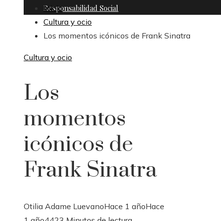
Responsabilidad Social
Inicio
Cultura y ocio
Los momentos icónicos de Frank Sinatra
Cultura y ocio
Los
momentos
icónicos de
Frank Sinatra
Otilia Adame Luevano
Hace 1 año
Hace
1 año
442
3 Minutos de lectura