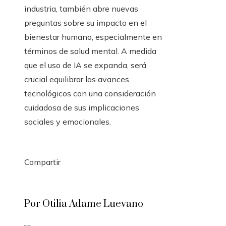
industria, también abre nuevas
preguntas sobre su impacto en el
bienestar humano, especialmente en
términos de salud mental. A medida
que el uso de IA se expanda, será
crucial equilibrar los avances
tecnológicos con una consideración
cuidadosa de sus implicaciones
sociales y emocionales.
Compartir
Facebook
Twitter
LinkedIn
Pinterest
Stumbleupon
Email
Por Otilia Adame Luevano