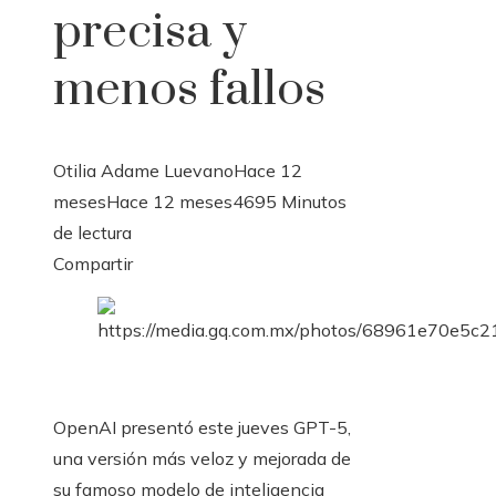
precisa y
menos fallos
Otilia Adame Luevano
Hace 12
meses
Hace 12 meses
469
5 Minutos
de lectura
Facebook
Twitter
LinkedIn
Pinterest
Stumbleupon
Email
Compartir
OpenAI presentó este jueves GPT-5,
una versión más veloz y mejorada de
su famoso modelo de inteligencia