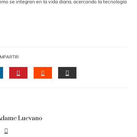
mo se integran en la vida diaria, acercando la tecnología
MPARTIR
INKEDIN
PINTEREST
STUMBLEUPON
EMAIL
a Adame Luevano