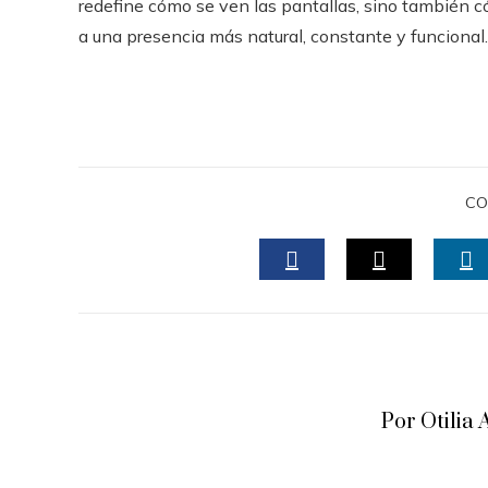
redefine cómo se ven las pantallas, sino también có
a una presencia más natural, constante y funcional.
CO
FACEBOOK
TWITTER
L
Por Otili