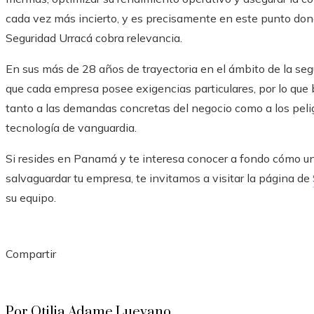
cada vez más incierto, y es precisamente en este punto don
Seguridad Urracá cobra relevancia.
En sus más de 28 años de trayectoria en el ámbito de la seg
que cada empresa posee exigencias particulares, por lo que 
tanto a las demandas concretas del negocio como a los peli
tecnología de vanguardia.
Si resides en Panamá y te interesa conocer a fondo cómo u
salvaguardar tu empresa, te invitamos a visitar la página de
su equipo.
Compartir
Facebook
Twitter
LinkedIn
Pinterest
Stumbleupon
Email
Por Otilia Adame Luevano