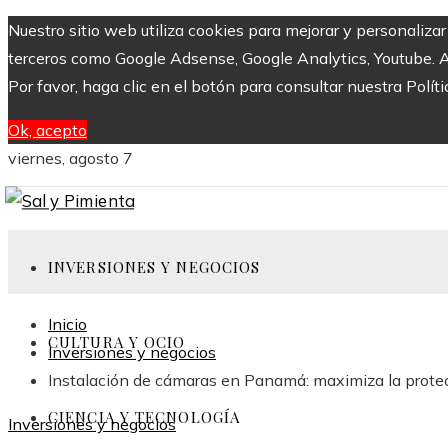
Nuestro sitio web utiliza cookies para mejorar y personaliza
terceros como Google Adsense, Google Analytics, Youtube. Al 
Por favor, haga clic en el botón para consultar nuestra Políti
Ok, acepto
viernes, agosto 7
INVERSIONES Y NEGOCIOS
Inicio
CULTURA Y OCIO
Inversiones y negocios
Instalación de cámaras en Panamá: maximiza la protec
CIENCIA Y TECNOLOGÍA
Inversiones y negocios