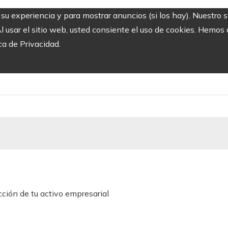
r su experiencia y para mostrar anuncios (si los hay). Nuestro 
usar el sitio web, usted consiente el uso de cookies. Hemos a
ca de Privacidad.
ción de tu activo empresarial