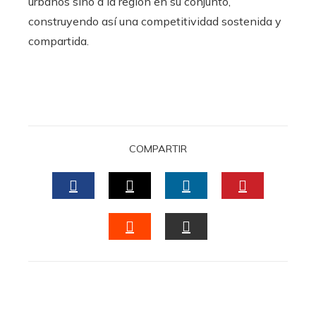
urbanos sino a la región en su conjunto,
construyendo así una competitividad sostenida y
compartida.
COMPARTIR
FACEBOOK
TWITTER
LINKEDIN
PINTERES
STUMBLEUPON
EMAIL