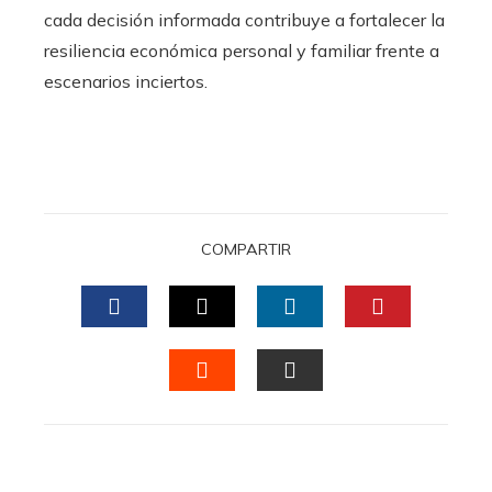
cada decisión informada contribuye a fortalecer la
resiliencia económica personal y familiar frente a
escenarios inciertos.
COMPARTIR
FACEBOOK
TWITTER
LINKEDIN
PINTERES
STUMBLEUPON
EMAIL