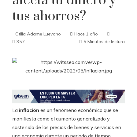
afecta tu dinero y
tus ahorros?
Otilia Adame Luevano
Hace 1 año
357
5 Minutos de lectura
ebook
ter
edIn
La
inflación
es un fenómeno económico que se
manifiesta como el aumento generalizado y
erest
sostenido de los precios de bienes y servicios en
una economía durante un periodo de tiempo