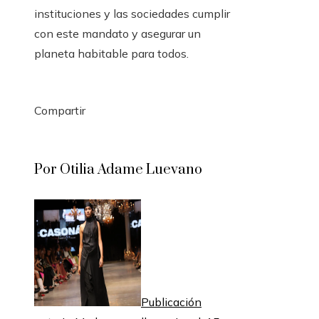
instituciones y las sociedades cumplir
con este mandato y asegurar un
planeta habitable para todos.
Compartir
Facebook
Twitter
LinkedIn
Pinterest
Stumbleupon
Email
Por Otilia Adame Luevano
Publicación