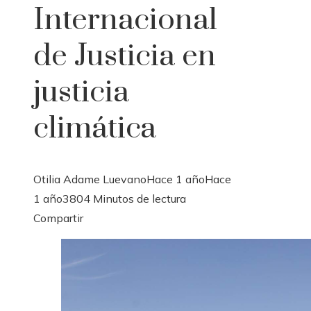
Internacional
de Justicia en
justicia
climática
Otilia Adame Luevano
Hace 1 año
Hace
1 año
380
4 Minutos de lectura
Facebook
Twitter
LinkedIn
Pinterest
Stumbleupon
Email
Compartir