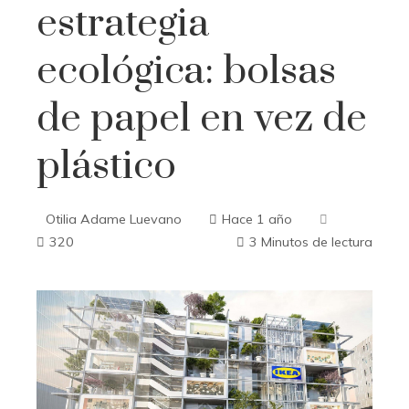
estrategia
ecológica: bolsas
de papel en vez de
plástico
Otilia Adame Luevano
Hace 1 año
320
3 Minutos de lectura
ebook
ter