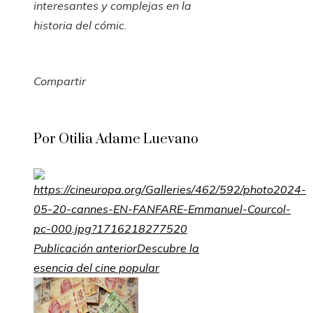
interesantes y complejas en la
historia del cómic.
Compartir
Facebook
Twitter
LinkedIn
Pinterest
Stumbleupon
Email
Por Otilia Adame Luevano
Publicación anterior
Descubre la
esencia del cine popular