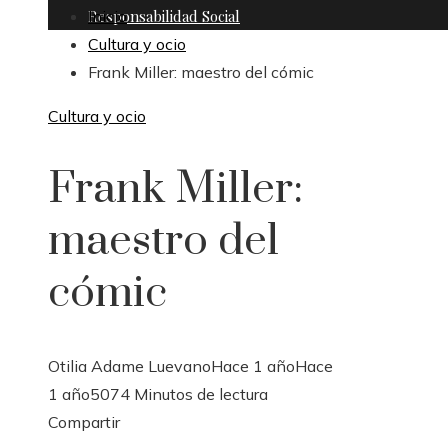
Responsabilidad Social
Inicio
Cultura y ocio
Frank Miller: maestro del cómic
Cultura y ocio
Frank Miller:
maestro del
cómic
Otilia Adame Luevano
Hace 1 año
Hace
1 año
507
4 Minutos de lectura
Facebook
Twitter
LinkedIn
Pinterest
Stumbleupon
Email
Compartir