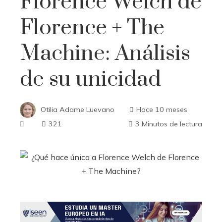
Florence Welch de
Florence + The
Machine: Análisis
de su unicidad
Otilia Adame Luevano
Hace 10 meses
321
3 Minutos de lectura
ebook
ter