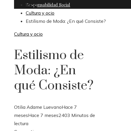
Responsabilidad Social
Inicio
Cultura y ocio
Estilismo de Moda: ¿En qué Consiste?
Cultura y ocio
Estilismo de
Moda: ¿En
qué Consiste?
Otilia Adame Luevano
Hace 7
meses
Hace 7 meses
240
3 Minutos de
lectura