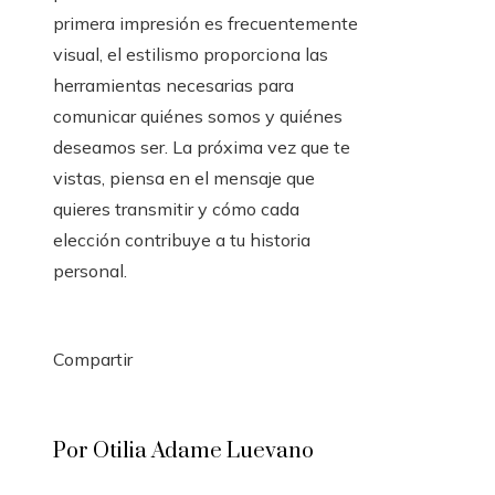
primera impresión es frecuentemente
visual, el estilismo proporciona las
herramientas necesarias para
comunicar quiénes somos y quiénes
deseamos ser. La próxima vez que te
vistas, piensa en el mensaje que
quieres transmitir y cómo cada
elección contribuye a tu historia
personal.
Compartir
Facebook
Twitter
LinkedIn
Pinterest
Stumbleupon
Email
Por Otilia Adame Luevano