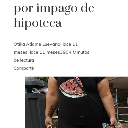
por impago de
hipoteca
Otilia Adame Luevano
Hace 11
meses
Hace 11 meses
390
4 Minutos
de lectura
Facebook
Twitter
LinkedIn
Pinterest
Stumbleupon
Email
Compartir