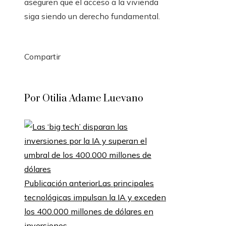
aseguren que el acceso a la vivienda
siga siendo un derecho fundamental.
Compartir
Facebook
Twitter
LinkedIn
Pinterest
Stumbleupon
Email
Por Otilia Adame Luevano
Publicación anterior
Las principales
tecnológicas impulsan la IA y exceden
los 400.000 millones de dólares en
inversiones