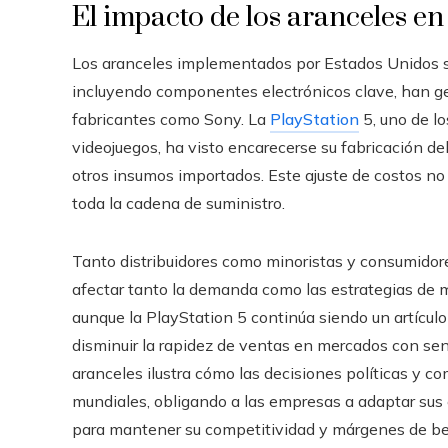
Email
r
El impacto de los aranceles en
Los aranceles implementados por Estados Unidos s
incluyendo componentes electrónicos clave, han g
fabricantes como Sony. La
PlayStation
5, uno de l
videojuegos, ha visto encarecerse su fabricación deb
otros insumos importados. Este ajuste de costos no
toda la cadena de suministro.
Tanto distribuidores como minoristas y consumidore
afectar tanto la demanda como las estrategias de 
aunque la PlayStation 5 continúa siendo un artícul
disminuir la rapidez de ventas en mercados con sens
aranceles ilustra cómo las decisiones políticas y c
mundiales, obligando a las empresas a adaptar sus es
para mantener su competitividad y márgenes de be