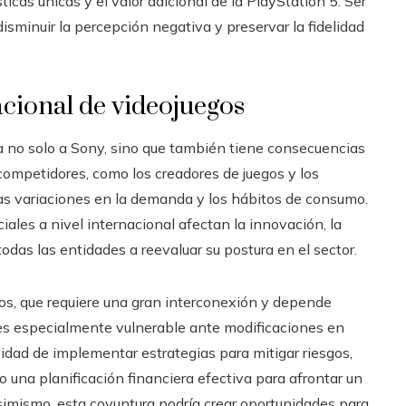
sticas únicas y el valor adicional de la PlayStation 5. Ser
disminuir la percepción negativa y preservar la fidelidad
cional de videojuegos
a no solo a Sony, sino que también tiene consecuencias
competidores, como los creadores de juegos y los
as variaciones en la demanda y los hábitos de consumo.
iales a nivel internacional afectan la innovación, la
odas las entidades a reevaluar su postura en el sector.
gos, que requiere una gran interconexión y depende
s especialmente vulnerable ante modificaciones en
esidad de implementar estrategias para mitigar riesgos,
bo una planificación financiera efectiva para afrontar un
imismo, esta coyuntura podría crear oportunidades para