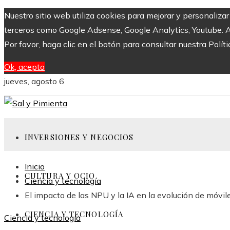
Nuestro sitio web utiliza cookies para mejorar y personaliza
terceros como Google Adsense, Google Analytics, Youtube. Al 
Por favor, haga clic en el botón para consultar nuestra Políti
Ok, acepto
jueves, agosto 6
INVERSIONES Y NEGOCIOS
Inicio
CULTURA Y OCIO
Ciencia y tecnología
El impacto de las NPU y la IA en la evolución de móvil
CIENCIA Y TECNOLOGÍA
Ciencia y tecnología