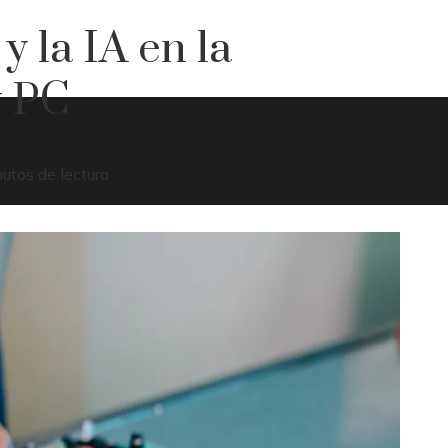
y la IA en la
y PC
utos de lectura