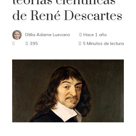
teorías científicas
de René Descartes
Otilia Adame Luevano
Hace 1 año
395
5 Minutos de lectura
ebook
ter
edIn
erest