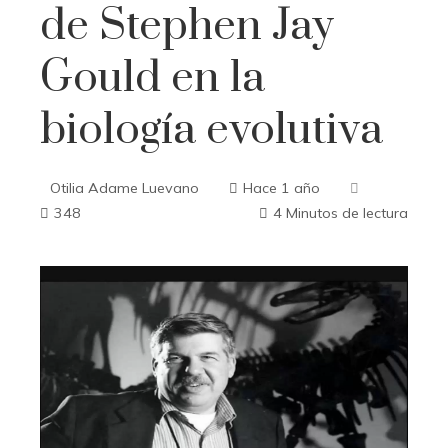
de Stephen Jay
Gould en la
biología evolutiva
Otilia Adame Luevano
Hace 1 año
348
4 Minutos de lectura
ebook
ter
edIn