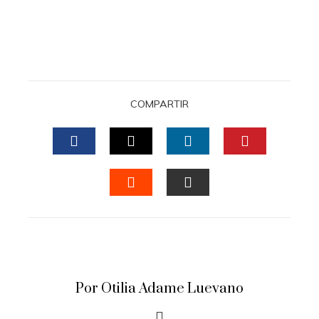
COMPARTIR
FACEBOOK
TWITTER
LINKEDIN
PINTERES
STUMBLEUPON
EMAIL
Por Otilia Adame Luevano