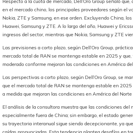
Respecto a la cuota de mercado, Dell’Oro Group señaló que, 
en el mercado chino, los principales proveedores según el v
Nokia, ZTE y Samsung, en ese orden. Excluyendo China, los 
Huawei, Samsung y ZTE. A lo largo del año, Huawei y Ericss
ingresos del sector, mientras que Nokia, Samsung y ZTE vier
Las previsiones a corto plazo, según Dell’Oro Group, práctic
mercado total de RAN se mantenga estable en 2025 y que, 
moderado conforme mejoran las condiciones en América del N
Las perspectivas a corto plazo, según Dell’Oro Group, se m
que el mercado total de RAN se mantenga estable en 2025 y
a medida que mejoran las condiciones en América del Norte y
El análisis de la consultora muestra que las condiciones del
especialmente fuera de China; sin embargo, el estado gener
su trayectoria interanual sigue siendo decepcionante, ya q
caídas pronunciadas. Esta tendencia plantea desafíos en tor