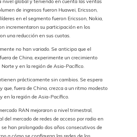
a nivel global y teniendo en cuenta las ventas
olumen de ingresos fueron Huawei, Ericsson,
líderes en el segmento fueron Ericsson, Nokia,
on incrementaron su participación en los
on una reducción en sus cuotas.
amente no han variado. Se anticipa que el
fuera de China, experimente un crecimiento
orte y en la región de Asia-Pacífico.
antienen prácticamente sin cambios. Se espera
 que, fuera de China, crezca a un ritmo modesto
 en la región de Asia-Pacífico.
 mercado RAN mejoraron a nivel trimestral,
al del mercado de redes de acceso por radio en
ue se han prolongado dos años consecutivos de
no a cómo se configuran las redes de los