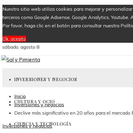
Nuestro sitio web utiliza cookies para mejorar y personaliza
terceros como Google Adsense, Google Analytics, Youtube. Al 
Por favor, haga clic en el botón para consultar nuestra Políti
Ok, acepto
sábado, agosto 8
INVERSIONES Y NEGOCIOS
Inicio
CULTURA Y OCIO
Inversiones y negocios
Declive más significativo en 20 años para el mercado
CIENCIA Y TECNOLOGÍA
Inversiones y negocios