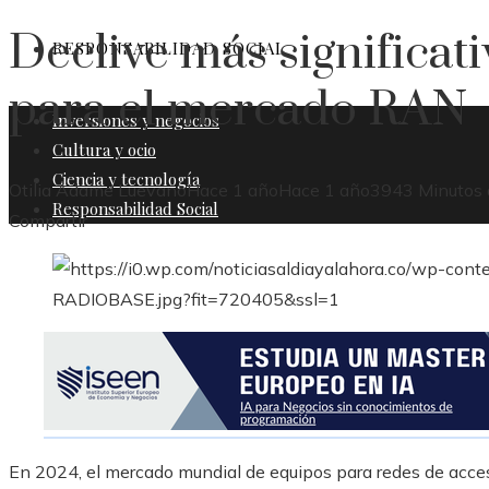
Declive más significat
RESPONSABILIDAD SOCIAL
para el mercado RAN
Inversiones y negocios
Cultura y ocio
Ciencia y tecnología
Otilia Adame Luevano
Hace 1 año
Hace 1 año
394
3 Minutos 
Responsabilidad Social
Facebook
Twitter
LinkedIn
Pinterest
Stumbleupon
Email
Compartir
En 2024, el mercado mundial de equipos para redes de acces