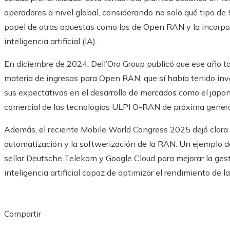
operadores a nivel global, considerando no solo qué tipo de 
papel de otras apuestas como las de Open RAN y la incorpo
inteligencia artificial (IA).​
En diciembre de 2024, Dell’Oro Group publicó que ese año t
materia de ingresos para Open RAN, que sí había tenido inv
sus expectativas en el desarrollo de mercados como el japon
comercial de las tecnologías ULPI O-RAN de próxima generac
Además, el reciente Mobile World Congress 2025 dejó clara l
automatización y la softwerización de la RAN. Un ejemplo d
sellar Deutsche Telekom y Google Cloud para mejorar la ges
inteligencia artificial capaz de optimizar el rendimiento de la
Compartir
Facebook
Twitter
LinkedIn
Pinterest
Stumbleupon
Email