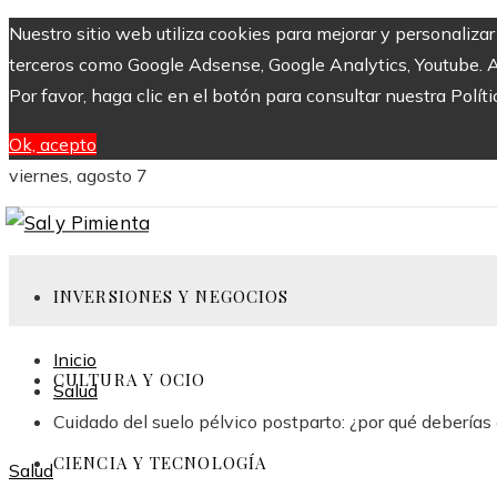
Nuestro sitio web utiliza cookies para mejorar y personaliza
terceros como Google Adsense, Google Analytics, Youtube. Al 
Por favor, haga clic en el botón para consultar nuestra Políti
Ok, acepto
viernes, agosto 7
INVERSIONES Y NEGOCIOS
Inicio
CULTURA Y OCIO
Salud
Cuidado del suelo pélvico postparto: ¿por qué debería
CIENCIA Y TECNOLOGÍA
Salud