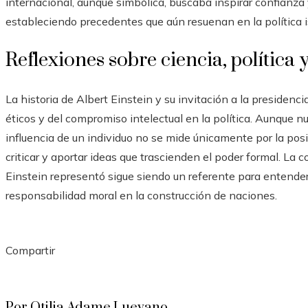
internacional, aunque simbólica, buscaba inspirar confianza 
estableciendo precedentes que aún resuenan en la política 
Reflexiones sobre ciencia, política 
La historia de Albert Einstein y su invitación a la presidencia
éticos y del compromiso intelectual en la política. Aunque n
influencia de un individuo no se mide únicamente por la posi
criticar y aportar ideas que trascienden el poder formal. La c
Einstein representó sigue siendo un referente para entender 
responsabilidad moral en la construcción de naciones.
Compartir
Facebook
Twitter
LinkedIn
Pinterest
Stumbleupon
Email
Por Otilia Adame Luevano