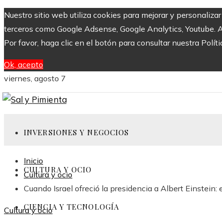
Nuestro sitio web utiliza cookies para mejorar y personaliza
terceros como Google Adsense, Google Analytics, Youtube. Al 
Por favor, haga clic en el botón para consultar nuestra Políti
Ok, acepto
viernes, agosto 7
INVERSIONES Y NEGOCIOS
Inicio
CULTURA Y OCIO
Cultura y ocio
Cuando Israel ofreció la presidencia a Albert Einstein: 
CIENCIA Y TECNOLOGÍA
Cultura y ocio