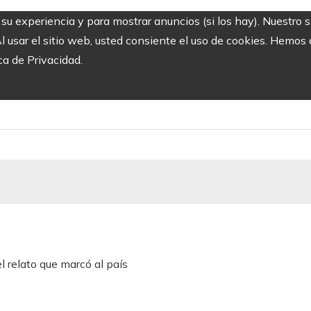
r su experiencia y para mostrar anuncios (si los hay). Nuestro 
usar el sitio web, usted consiente el uso de cookies. Hemos a
ca de Privacidad.
el relato que marcó al país