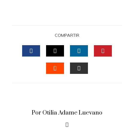
COMPARTIR
FACEBOOK
TWITTER
LINKEDIN
PINTERES
STUMBLEUPON
EMAIL
Por Otilia Adame Luevano