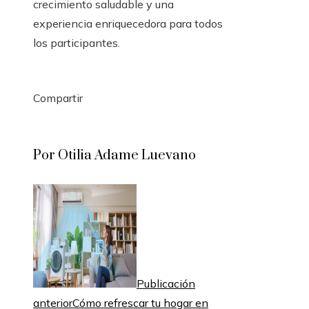
crecimiento saludable y una
experiencia enriquecedora para todos
los participantes.
Compartir
Facebook
Twitter
LinkedIn
Pinterest
Stumbleupon
Email
Por Otilia Adame Luevano
Publicación
anterior
Cómo refrescar tu hogar en