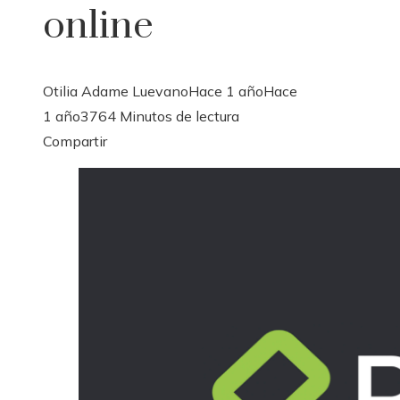
online
Otilia Adame Luevano
Hace 1 año
Hace
1 año
376
4 Minutos de lectura
Facebook
Twitter
LinkedIn
Pinterest
Stumbleupon
Email
Compartir