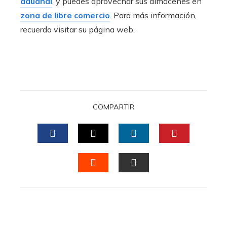
aduanal
, y puedes aprovechar sus almacenes en
zona de libre comercio
. Para más información,
recuerda visitar su página web.
COMPARTIR
FACEBOOK
TWITTER
LINKEDIN
PINTERES
STUMBLEUPON
EMAIL