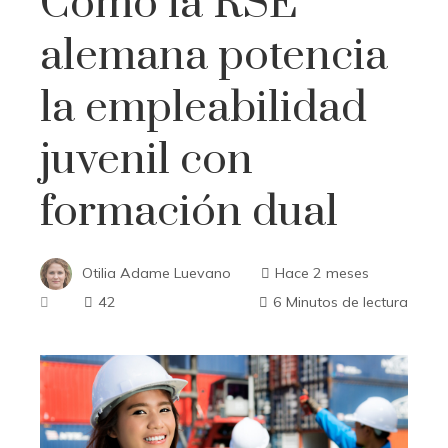
Cómo la RSE
alemana potencia
la empleabilidad
juvenil con
formación dual
Otilia Adame Luevano
Hace 2 meses
42
6 Minutos de lectura
ebook